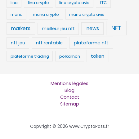
lina
lina crypto
lina crypto avis
LTC
mana
mana crypto
mana crypto avis
NFT
news
markets
meilleur jeu nft
plateforme nft
nft jeu
nft rentable
token
plateforme trading
polkamon
Mentions légales
Blog
Contact
Sitemap
Copyright © 2026 www.CryptoPass.fr