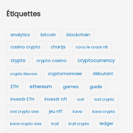
Étiquettes
bitcoin
analytics
blockchain
casino crypto
chartjs
coco le crack nft
cryptocurrency
crypto
crypto casino
cryptomonnaie
débutant
crypto litecoin
ETH
ethereum
games
guide
investir ETH
investir nft
iost
iost crypto
jeu nft
iost crypto avis
kava
kava crypto
ledger
kava crypto avis
kryll
kryll crypto