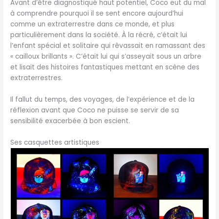
Avant d’être diagnostiqué haut potentiel, Coco eut du mal
à comprendre pourquoi il se sent encore aujourd’hui
comme un extraterrestre dans ce monde, et plus
particulièrement dans la société. À la récré, c’était lui
l’enfant spécial et solitaire qui rêvassait en ramassant des
« cailloux brillants ». C’était lui qui s’asseyait sous un arbre
et lisait des histoires fantastiques mettant en scène des
extraterrestres.
Il fallut du temps, des voyages, de l’expérience et de la
réflexion avant que Coco ne puisse se servir de sa
sensibilité exacerbée à bon escient.
Ses casquettes artistiques