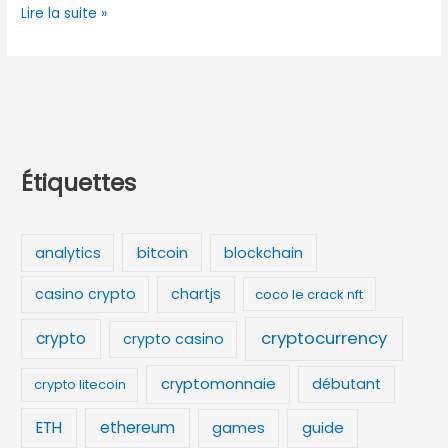
Lire la suite »
Étiquettes
bitcoin
analytics
blockchain
casino crypto
chartjs
coco le crack nft
cryptocurrency
crypto
crypto casino
cryptomonnaie
débutant
crypto litecoin
ETH
ethereum
games
guide