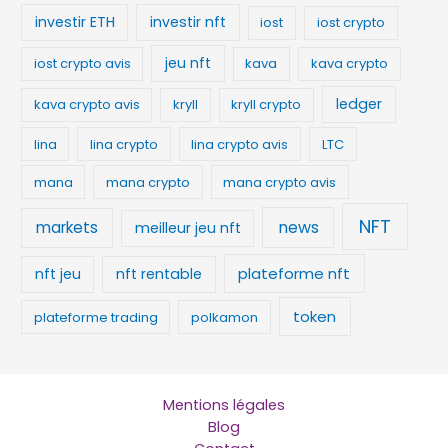
investir ETH
investir nft
iost
iost crypto
jeu nft
iost crypto avis
kava
kava crypto
ledger
kava crypto avis
kryll
kryll crypto
lina
lina crypto
lina crypto avis
LTC
mana
mana crypto
mana crypto avis
NFT
news
markets
meilleur jeu nft
plateforme nft
nft jeu
nft rentable
token
plateforme trading
polkamon
Mentions légales
Blog