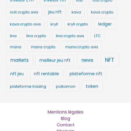
investir ETH
investir nft
iost
iost crypto
jeu nft
iost crypto avis
kava
kava crypto
ledger
kava crypto avis
kryll
kryll crypto
lina
lina crypto
lina crypto avis
LTC
mana
mana crypto
mana crypto avis
NFT
news
markets
meilleur jeu nft
plateforme nft
nft jeu
nft rentable
token
plateforme trading
polkamon
Mentions légales
Blog
Contact