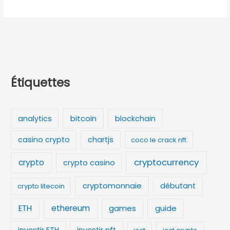
Étiquettes
bitcoin
analytics
blockchain
casino crypto
chartjs
coco le crack nft
cryptocurrency
crypto
crypto casino
cryptomonnaie
débutant
crypto litecoin
ETH
ethereum
games
guide