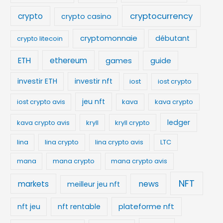
cryptocurrency
crypto
crypto casino
cryptomonnaie
débutant
crypto litecoin
ETH
ethereum
games
guide
investir ETH
investir nft
iost
iost crypto
jeu nft
iost crypto avis
kava
kava crypto
ledger
kava crypto avis
kryll
kryll crypto
lina
lina crypto
lina crypto avis
LTC
mana
mana crypto
mana crypto avis
NFT
news
markets
meilleur jeu nft
plateforme nft
nft jeu
nft rentable