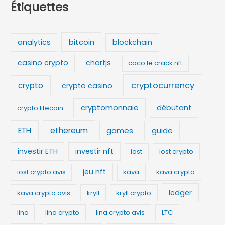
Étiquettes
bitcoin
analytics
blockchain
casino crypto
chartjs
coco le crack nft
cryptocurrency
crypto
crypto casino
cryptomonnaie
débutant
crypto litecoin
ETH
ethereum
games
guide
investir ETH
investir nft
iost
iost crypto
jeu nft
iost crypto avis
kava
kava crypto
ledger
kava crypto avis
kryll
kryll crypto
lina
lina crypto
lina crypto avis
LTC