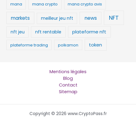
mana
mana crypto
mana crypto avis
NFT
news
markets
meilleur jeu nft
plateforme nft
nft jeu
nft rentable
token
plateforme trading
polkamon
Mentions légales
Blog
Contact
Sitemap
Copyright © 2026 www.CryptoPass.fr