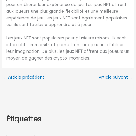
pour améliorer leur expérience de jeu. Les jeux NFT offrent
aux joueurs une plus grande flexibilité et une meilleure
expérience de jeu. Les jeux NFT sont également populaires
car ils sont faciles à apprendre et à jouer.
Les jeux NFT sont populaires pour plusieurs raisons. Ils sont
interactifs, immersifs et permettent aux joueurs d’utiliser
leur imagination. De plus, les
jeux NFT
offrent aux joueurs un
moyen de gagner des crypto-monnaies.
←
Article précédent
Article suivant
→
Étiquettes