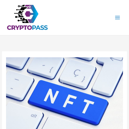
Aller
au
contenu