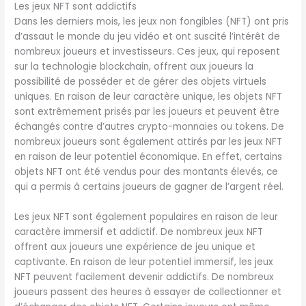
Les jeux NFT sont addictifs
Dans les derniers mois, les jeux non fongibles (NFT) ont pris
d’assaut le monde du jeu vidéo et ont suscité l’intérêt de
nombreux joueurs et investisseurs. Ces jeux, qui reposent
sur la technologie blockchain, offrent aux joueurs la
possibilité de posséder et de gérer des objets virtuels
uniques. En raison de leur caractère unique, les objets NFT
sont extrêmement prisés par les joueurs et peuvent être
échangés contre d’autres crypto-monnaies ou tokens. De
nombreux joueurs sont également attirés par les jeux NFT
en raison de leur potentiel économique. En effet, certains
objets NFT ont été vendus pour des montants élevés, ce
qui a permis à certains joueurs de gagner de l’argent réel.
Les jeux NFT sont également populaires en raison de leur
caractère immersif et addictif. De nombreux jeux NFT
offrent aux joueurs une expérience de jeu unique et
captivante. En raison de leur potentiel immersif, les jeux
NFT peuvent facilement devenir addictifs. De nombreux
joueurs passent des heures à essayer de collectionner et