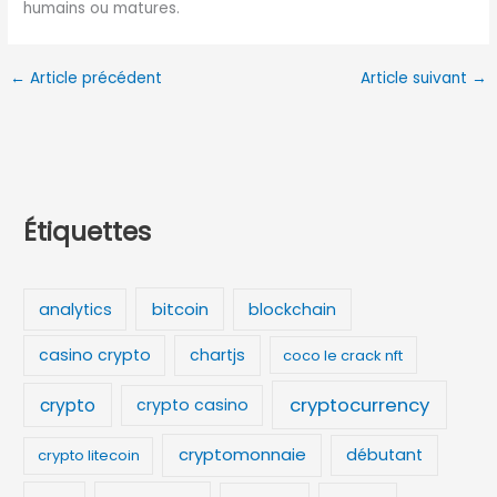
humains ou matures.
←
Article précédent
Article suivant
→
Étiquettes
bitcoin
analytics
blockchain
casino crypto
chartjs
coco le crack nft
cryptocurrency
crypto
crypto casino
cryptomonnaie
débutant
crypto litecoin