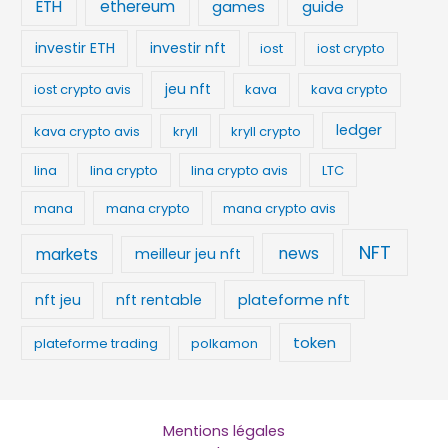
ETH
ethereum
games
guide
investir ETH
investir nft
iost
iost crypto
jeu nft
iost crypto avis
kava
kava crypto
ledger
kava crypto avis
kryll
kryll crypto
lina
lina crypto
lina crypto avis
LTC
mana
mana crypto
mana crypto avis
NFT
news
markets
meilleur jeu nft
plateforme nft
nft jeu
nft rentable
token
plateforme trading
polkamon
Mentions légales