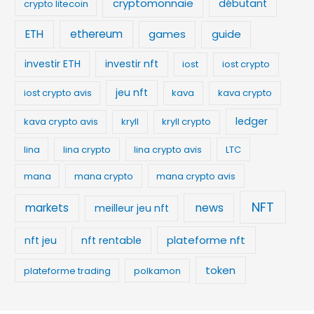
cryptomonnaie
débutant
crypto litecoin
ETH
ethereum
games
guide
investir ETH
investir nft
iost
iost crypto
jeu nft
iost crypto avis
kava
kava crypto
ledger
kava crypto avis
kryll
kryll crypto
lina
lina crypto
lina crypto avis
LTC
mana
mana crypto
mana crypto avis
NFT
news
markets
meilleur jeu nft
plateforme nft
nft jeu
nft rentable
token
plateforme trading
polkamon