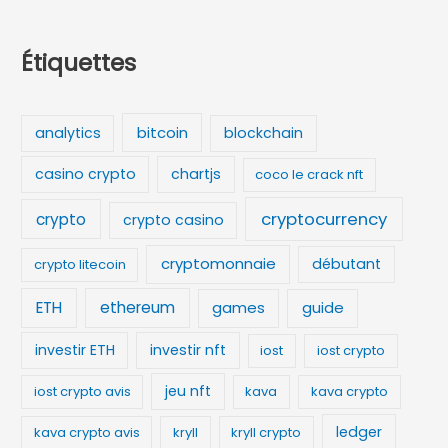
Étiquettes
bitcoin
analytics
blockchain
casino crypto
chartjs
coco le crack nft
cryptocurrency
crypto
crypto casino
cryptomonnaie
débutant
crypto litecoin
ETH
ethereum
games
guide
investir ETH
investir nft
iost
iost crypto
jeu nft
iost crypto avis
kava
kava crypto
ledger
kava crypto avis
kryll
kryll crypto