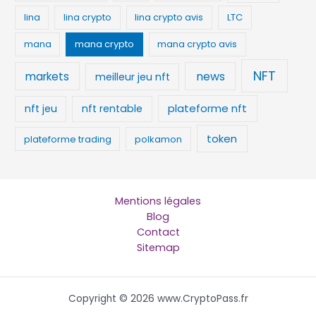
lina
lina crypto
lina crypto avis
LTC
mana
mana crypto
mana crypto avis
NFT
news
markets
meilleur jeu nft
plateforme nft
nft jeu
nft rentable
token
plateforme trading
polkamon
Mentions légales
Blog
Contact
Sitemap
Copyright © 2026 www.CryptoPass.fr