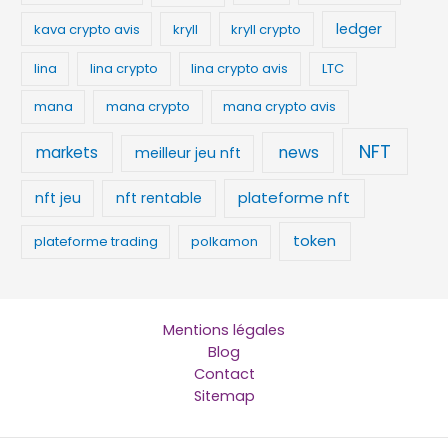
ledger
kava crypto avis
kryll
kryll crypto
lina
lina crypto
lina crypto avis
LTC
mana
mana crypto
mana crypto avis
NFT
news
markets
meilleur jeu nft
plateforme nft
nft jeu
nft rentable
token
plateforme trading
polkamon
Mentions légales
Blog
Contact
Sitemap