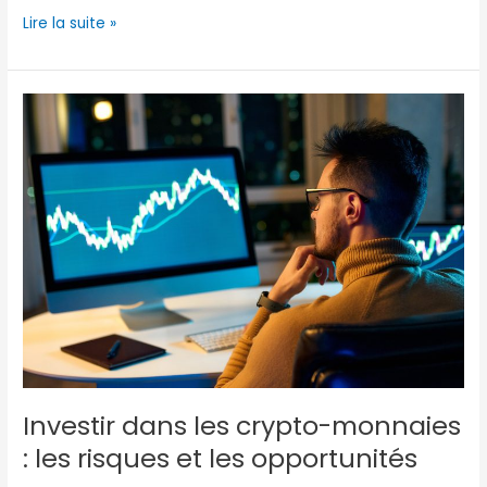
Lire la suite »
Investir
dans
les
crypto-
monnaies
:
les
risques
et
les
opportunités
Investir dans les crypto-monnaies
: les risques et les opportunités