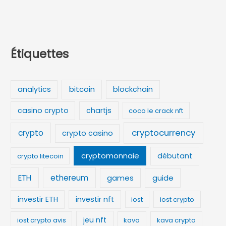
Étiquettes
bitcoin
analytics
blockchain
casino crypto
chartjs
coco le crack nft
cryptocurrency
crypto
crypto casino
cryptomonnaie
débutant
crypto litecoin
ETH
ethereum
games
guide
investir ETH
investir nft
iost
iost crypto
jeu nft
iost crypto avis
kava
kava crypto