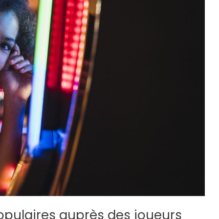
populaires auprès des joueurs