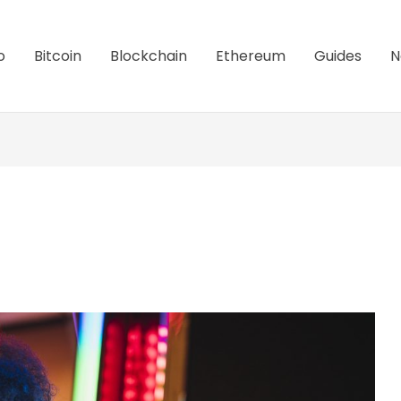
o
Bitcoin
Blockchain
Ethereum
Guides
N