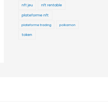
nft jeu
nft rentable
plateforme nft
plateforme trading
polkamon
token