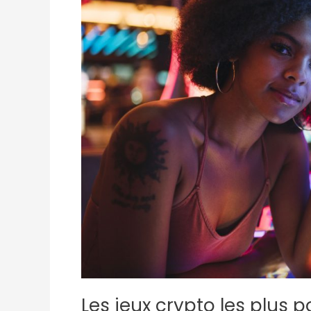
plus
populaires
auprès
des
joueurs
Les jeux crypto les plus 