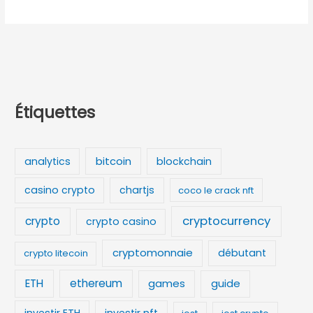
Étiquettes
bitcoin
analytics
blockchain
casino crypto
chartjs
coco le crack nft
cryptocurrency
crypto
crypto casino
cryptomonnaie
débutant
crypto litecoin
ETH
ethereum
games
guide