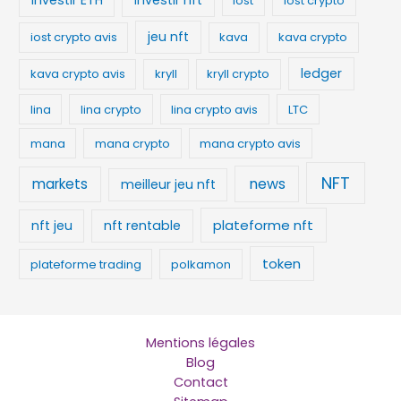
investir ETH
investir nft
iost
iost crypto
jeu nft
iost crypto avis
kava
kava crypto
ledger
kava crypto avis
kryll
kryll crypto
lina
lina crypto
lina crypto avis
LTC
mana
mana crypto
mana crypto avis
NFT
news
markets
meilleur jeu nft
plateforme nft
nft jeu
nft rentable
token
plateforme trading
polkamon
Mentions légales
Blog
Contact